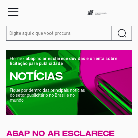
Home
/
abap no ar esclarece dúvidas e orienta sobre
licitação para publicidade
NOTÍCIAS
Fique por dentro das principais notícias
do setor publicitário no Brasil e no
mundo.
ABAP NO AR ESCLARECE