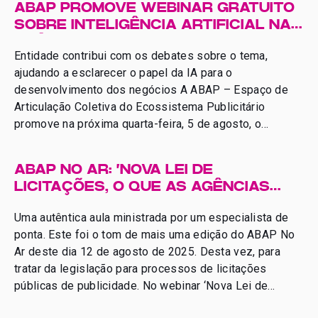
ABAP PROMOVE WEBINAR GRATUITO
SOBRE INTELIGÊNCIA ARTIFICIAL NAS
AGÊNCIAS
Entidade contribui com os debates sobre o tema,
ajudando a esclarecer o papel da IA para o
desenvolvimento dos negócios A ABAP – Espaço de
Articulação Coletiva do Ecossistema Publicitário
promove na próxima quarta-feira, 5 de agosto, o
webinar ABAP No Ar “IA Nas agências: Custo ou
Investimento?”, que será online, ao vivo e gratuito […]
ABAP NO AR: ‘NOVA LEI DE
LICITAÇÕES, O QUE AS AGÊNCIAS
PRECISAM SABER’
Uma autêntica aula ministrada por um especialista de
ponta. Este foi o tom de mais uma edição do ABAP No
Ar deste dia 12 de agosto de 2025. Desta vez, para
tratar da legislação para processos de licitações
públicas de publicidade. No webinar ‘Nova Lei de
Licitações, o que as agências precisam saber’,