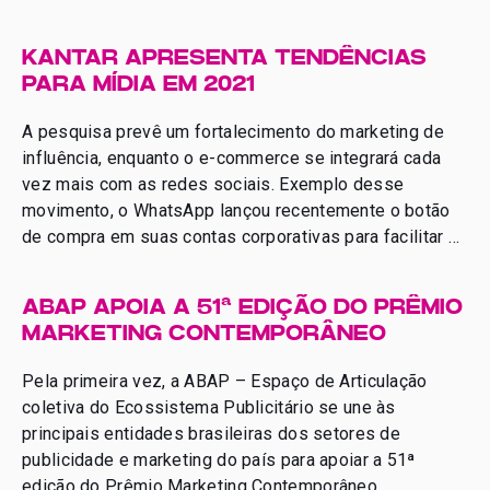
confirmados para mais dois anos à frente da diretoria
da entidade. Na ocasião, também foram anunciados os
KANTAR APRESENTA TENDÊNCIAS
novos integrantes das […]
PARA MÍDIA EM 2021
A pesquisa prevê um fortalecimento do marketing de
influência, enquanto o e-commerce se integrará cada
vez mais com as redes sociais. Exemplo desse
movimento, o WhatsApp lançou recentemente o botão
de compra em suas contas corporativas para facilitar a
experiência do usuário que utiliza a ferramenta de
mensagens como canal de venda.Leia Mais
ABAP APOIA A 51ª EDIÇÃO DO PRÊMIO
MARKETING CONTEMPORÂNEO
Pela primeira vez, a ABAP – Espaço de Articulação
coletiva do Ecossistema Publicitário se une às
principais entidades brasileiras dos setores de
publicidade e marketing do país para apoiar a 51ª
edição do Prêmio Marketing Contemporâneo,