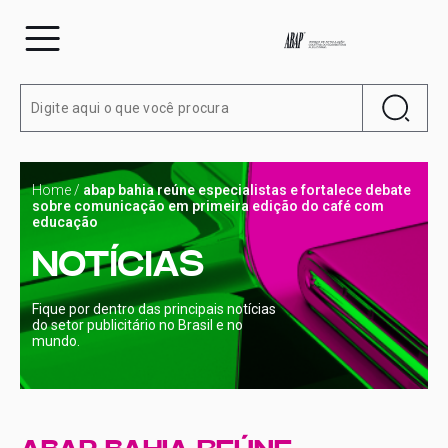
Home
/
abap bahia reúne especialistas e fortalece debate
sobre comunicação em primeira edição do café com
educação
NOTÍCIAS
Fique por dentro das principais notícias
do setor publicitário no Brasil e no
mundo.