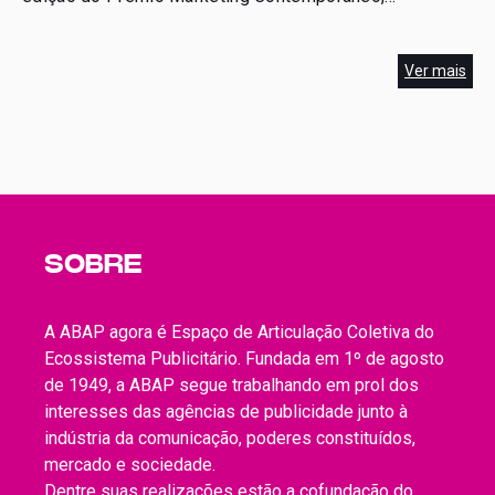
promovido pela Associação Brasileira de Marketing &
Negócios (ABMN). O evento tem como objetivo,
Ver mais
reconhecer e celebrar as práticas […]
SOBRE
A ABAP agora é Espaço de Articulação Coletiva do
Ecossistema Publicitário. Fundada em 1º de agosto
de 1949, a ABAP segue trabalhando em prol dos
interesses das agências de publicidade junto à
indústria da comunicação, poderes constituídos,
mercado e sociedade.
Dentre suas realizações estão a cofundação do