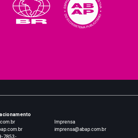
lacionamento
.com.br
Imprensa
ap.com.br
imprensa@abap.com.br
9-7853-