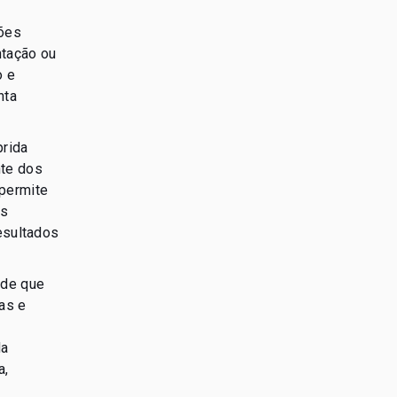
ções
ntação ou
o e
nta
prida
nte dos
 permite
as
esultados
sde que
as e
da
a,