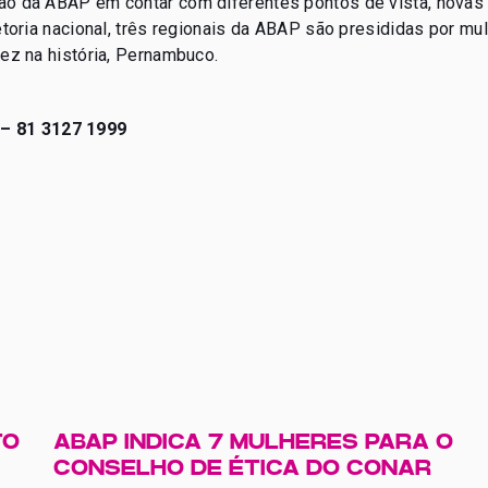
ão da ABAP em contar com diferentes pontos de vista, novas
etoria nacional, três regionais da ABAP são presididas por mu
vez na história, Pernambuco.
 – 81 3127 1999
TO
ABAP INDICA 7 MULHERES PARA O
CONSELHO DE ÉTICA DO CONAR