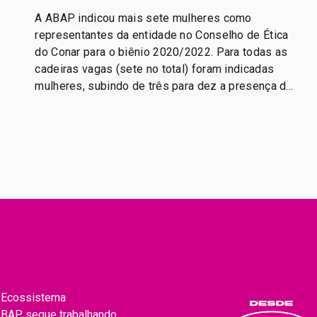
A ABAP indicou mais sete mulheres como
representantes da entidade no Conselho de Ética
do Conar para o biênio 2020/2022. Para todas as
cadeiras vagas (sete no total) foram indicadas
mulheres, subindo de três para dez a presença de
publicitárias sob a indicação da ABAP no
colegiado. Passam a integrar o conselho as
profissionais: Priscilla Menezes, […]
o Ecossistema
 ABAP segue trabalhando