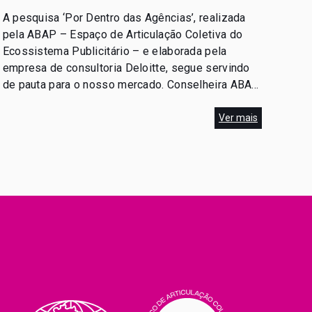
PESQUISA NO ABRADICAST
A pesquisa ‘Por Dentro das Agências’, realizada
pela ABAP – Espaço de Articulação Coletiva do
Ecossistema Publicitário – e elaborada pela
empresa de consultoria Deloitte, segue servindo
de pauta para o nosso mercado. Conselheira ABAP,
Fabia Juliasz participou do Abradicast, podcast da
Associação Brasileira dos Agentes Digitais
Ver mais
(Abradi), em 23 de junho de 2025, para […]