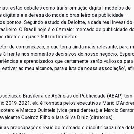
árias, estão debates como transformação digital, modelos de
 digitais e a defesa do modelo brasileiro de publicidade –
os pontos. Segundo estudo da Deloitte, a cada real investido
asileiro. O Brasil hoje é o 6º maior mercado de publicidade d
 diretos e quase 500 mil indiretos.
tor de comunicação, o que torna ainda mais relevante, para m
e à frente nos momentos decisivos do nosso negócio. Espero
riências e aprendizados que certamente serão valiosos para
 estiver ao meu alcance, para a luta da nossa associação”, af
Associação Brasileira de Agências de Publicidade (ABAP) tem
ênio 2019-2021, ela é formada pelos executivos Mario D’Andre
icotero e Marcos Quintela (vice-presidentes); e Marcio Santo
valcante Queiroz Filho e Iara Silva Diniz (diretores).
ir as preocupações reais do mercado e discutir cada uma dela