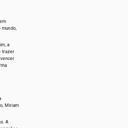
 em
o mundo,
im, a
 trazer
 vencer
irma
a
ro, Miriam
s. A