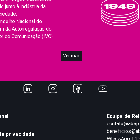
 junto à indústria da
ciedade.
onselho Nacional de
um da Autorregulação do
dor de Comunicação (IVC)
Ver mais
onal
Equipe de Re
contato@abap
beneficios@ab
 de privacidade
WhatsApp 11 