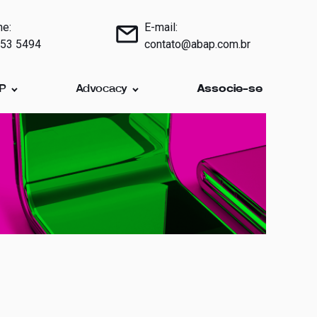
ne:
E-mail:
853 5494
contato@abap.com.br
AP
Advocacy
Associe-se