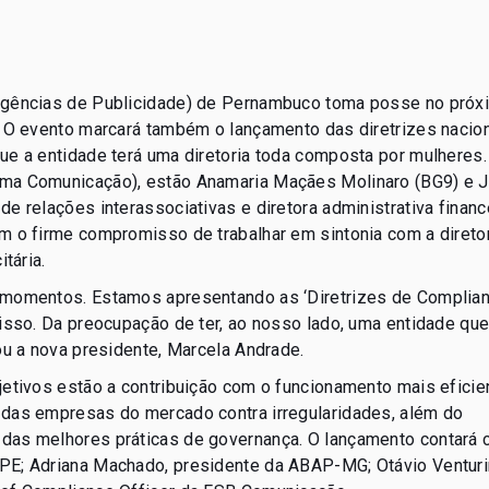
 Agências de Publicidade) de Pernambuco toma posse no próx
. O evento marcará também o lançamento das diretrizes nacio
ue a entidade terá uma diretoria toda composta por mulheres.
ima Comunicação), estão Anamaria Maçães Molinaro (BG9) e J
e relações interassociativas e diretora administrativa finance
m o firme compromisso de trabalhar em sintonia com a direto
tária.
 momentos. Estamos apresentando as ‘Diretrizes de Complian
disso. Da preocupação de ter, ao nosso lado, uma entidade que
ou a nova presidente, Marcela Andrade.
jetivos estão a contribuição com o funcionamento mais eficie
 das empresas do mercado contra irregularidades, além do
 das melhores práticas de governança. O lançamento contará 
PE; Adriana Machado, presidente da ABAP-MG; Otávio Venturin