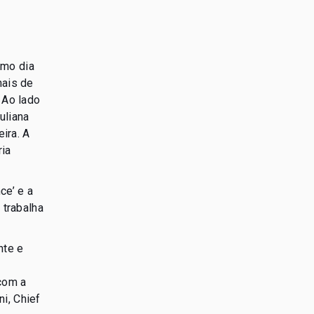
imo dia
nais de
 Ao lado
uliana
ira. A
ria
ce’ e a
 trabalha
nte e
com a
i, Chief