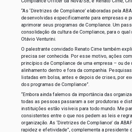
Compliance Officer da Nova/SB; e Renato Cirne, Ch
“As ‘Diretrizes de Compliance’ elaboradas pela A
desenvolvidas especificamente para empresas e pr
aprimorar seus programas de Compliance. Um passo
consolidação da cultura de Compliance, para o qual
Otávio Venturini.
O palestrante convidado Renato Cirne também explic
precisa ser conhecida. Por esse motivo, ações co
princípios de Compliance de uma empresa – ou de 
alinhamento dentro e fora da companhia. Pesquis
listadas em bolsa, antes e depois de crises, por 
dos programas de Compliance”.
“Embora ainda falemos da importância das organiza
todas as pessoas passaram a ser produtoras e dist
instituições estão visíveis para todo mundo. Me p
consistentes entre o que nos pedem as leis e regr
organização. As ‘Diretrizes de Compliance’ da ABA
rapidez e efetividade”, complementa a presidente