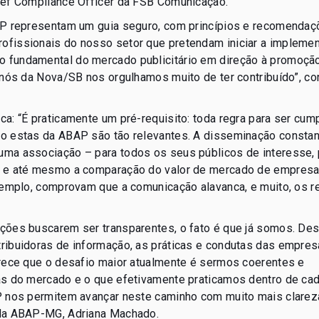
ief Compliance Officer da FSB Comunicação.
BAP representam um guia seguro, com princípios e recomenda
ofissionais do nosso setor que pretendam iniciar a impleme
 fundamental do mercado publicitário em direção à promoçã
 nós da Nova/SB nos orgulhamos muito de ter contribuído”, co
a: “É praticamente um pré-requisito: toda regra para ser cum
mo estas da ABAP são tão relevantes. A disseminação consta
uma associação – para todos os seus públicos de interesse,
as e até mesmo a comparação do valor de mercado de empres
exemplo, comprovam que a comunicação alavanca, e muito, os r
ções buscarem ser transparentes, o fato é que já somos. De
ribuidoras de informação, as práticas e condutas das empres
arece que o desafio maior atualmente é sermos coerentes e
as do mercado e o que efetivamente praticamos dentro de ca
P nos permitem avançar neste caminho com muito mais clarez
 da ABAP-MG, Adriana Machado.