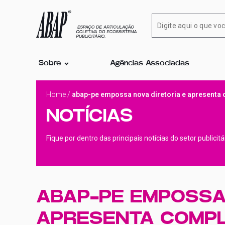
Sobre
Agências Associadas
Home
/
abap-pe empossa nova diretoria e apresenta
NOTÍCIAS
Fique por dentro das principais notícias do setor publicit
ABAP-PE EMPOSSA 
APRESENTA COMPL