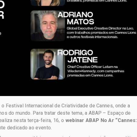
 o Festival Internacional de Criatividade de Cannes, onde a
olhos do mundo. Para tratar deste tema, a ABAP – Espaço de
aliza nesta terça-feira, 16, o
webinar ABAP No Ar “Cannes:
te dedicado ao evento.