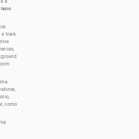
 e a
riano
cia
e trará
ative
marcas,
ckground
 com
 uma
ebinar,
ório,
al, como
rma