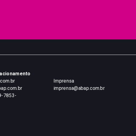
lacionamento
.com.br
Imprensa
ap.com.br
imprensa@abap.com.br
9-7853-