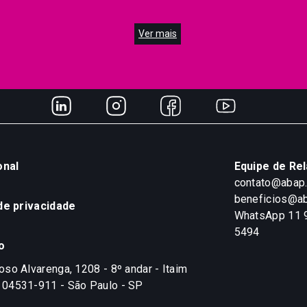
Ver mais
onal
Equipe de Re
contato@abap
beneficios@ab
 de privacidade
WhatsApp 11 
5494
o
so Alvarenga, 1208 - 8º andar - Itaim
04531-911 - São Paulo - SP