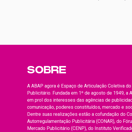
do ABAP No Ar. A estreia contou com a
participação de Fabiana Bruno, conselheira ABA
fundadora e […]
SOBRE
A ABAP agora é Espaço de Articulação Coletiva d
Publicitário. Fundada em 1º de agosto de 1949, a
em prol dos interesses das agências de publicidade
comunicação, poderes constituídos, mercado e so
Dentre suas realizações estão a cofundação do C
Autorregulamentação Publicitária (CONAR), do Fór
Mercado Publicitário (CENP), do Instituto Verifica