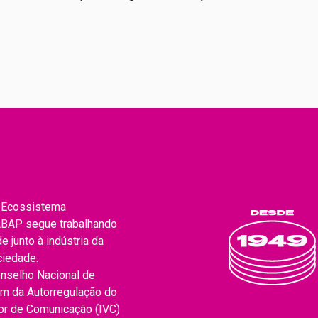
sempre quando são realizadas eleições
P e
municipais, estaduais e federais. Este ano, com
eleições para prefeito, vice-prefeito e vereadores,
a legislação […]
o Ecossistema
 ABAP segue trabalhando
 junto à indústria da
ciedade.
onselho Nacional de
um da Autorregulação do
dor de Comunicação (IVC)