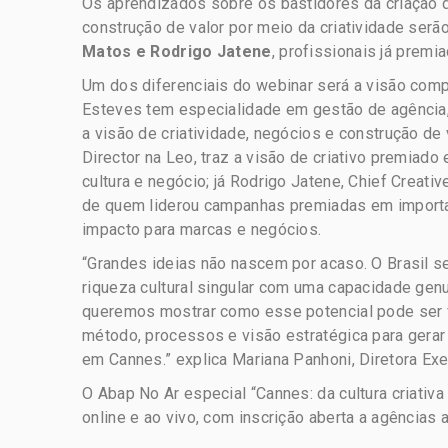
Os aprendizados sobre os bastidores da criação d
construção de valor por meio da criatividade serã
Matos e Rodrigo Jatene
, profissionais já premi
Um dos diferenciais do webinar será a visão com
Esteves tem especialidade em gestão de agência, e
a visão de criatividade, negócios e construção de
Director na Leo, traz a visão de criativo premiad
cultura e negócio; já Rodrigo Jatene, Chief Creat
de quem liderou campanhas premiadas em importan
impacto para marcas e negócios.
“Grandes ideias não nascem por acaso. O Brasil s
riqueza cultural singular com uma capacidade genu
queremos mostrar como esse potencial pode ser for
método, processos e visão estratégica para gerar
em Cannes.” explica Mariana Panhoni, Diretora Ex
O Abap No Ar especial “Cannes: da cultura criativa
online e ao vivo, com inscrição aberta a agências