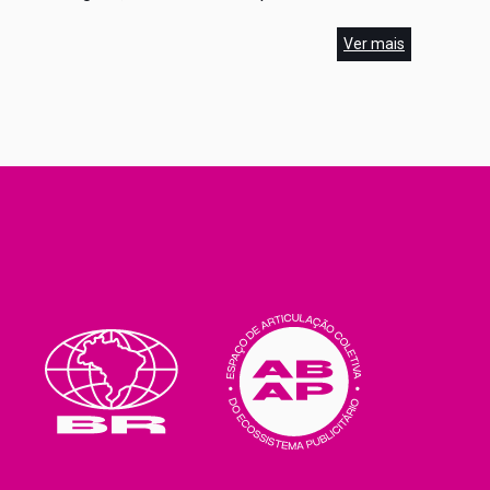
insights sobre o que vivenciaram no maior evento
de celebração da publicidade. O encontro será
Ver mais
conduzido pela diretora executiva da ABAP –
Espaço […]