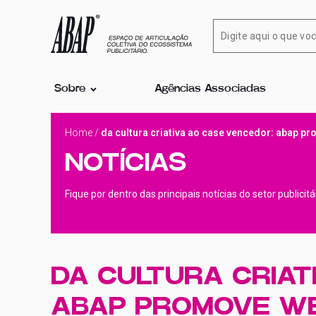
Sobre
Agências Associadas
Home
/
da cultura criativa ao case vencedor: abap p
NOTÍCIAS
Fique por dentro das principais notícias do setor publicit
DA CULTURA CRIAT
ABAP PROMOVE WE