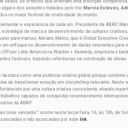
e cases, os critérios que orientam uma inscrição competitiva
o alguns dos assuntos tratados pelo trio
Marcia Esteves, Ad
ados no maior festival de criatividade do mundo.
plementar e experiência de cada um. Presidente da ABAP, Mar
stratégia de marca e desenvolvimento de culturas criativas, 
 valor para marcas; Adriano Matos, que é Global Executive Cre
o e um enfoque no desenvolvimento de ideias relevantes para 
ive Officer Latin America na Wieden + Kennedy, empresta o ba
tes festivais, trazendo referências na construção de ideias
e destaca como uma potência criativa global porque combina
ína de transformar emoção em storytelling relevante. Neste w
talecido por uma cultura criativa consistente, aliando repert
 trabalhos capazes de conquistar reconhecimento internacion
ecutiva da ABAP.
 ao case vencedor” ocorre nesta terça-feira, 16, às 10h, de fo
 associadas e não associadas por este
link
.