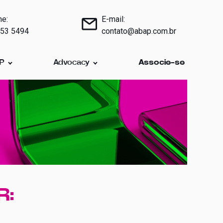
ne:
E-mail:
853 5494
contato@abap.com.br
AP
Advocacy
Associe-se
R: