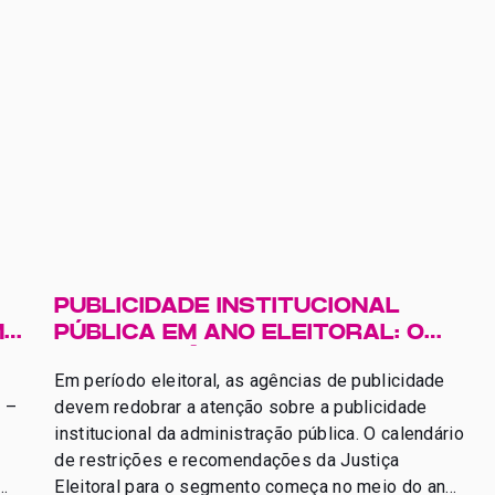
PUBLICIDADE INSTITUCIONAL
M
PÚBLICA EM ANO ELEITORAL: O
QUE AS AGÊNCIAS PRECISAM
Em período eleitoral, as agências de publicidade
SABER?
o –
devem redobrar a atenção sobre a publicidade
institucional da administração pública. O calendário
de restrições e recomendações da Justiça
Eleitoral para o segmento começa no meio do ano,