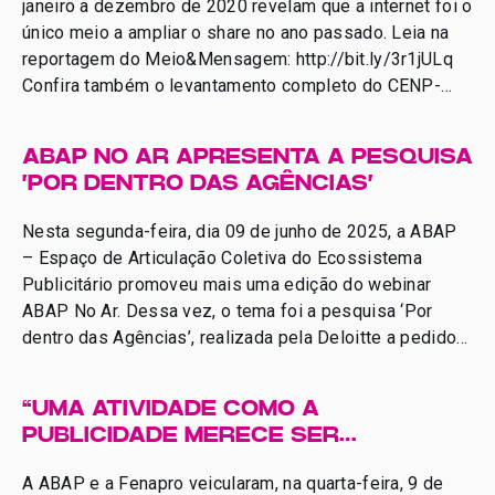
janeiro a dezembro de 2020 revelam que a internet foi o
único meio a ampliar o share no ano passado. Leia na
reportagem do Meio&Mensagem: http://bit.ly/3r1jULq
Confira também o levantamento completo do CENP-
Meios, que traz os balanços por região e por
Estado. http://bit.ly/2OECfkE
ABAP NO AR APRESENTA A PESQUISA
‘POR DENTRO DAS AGÊNCIAS’
Nesta segunda-feira, dia 09 de junho de 2025, a ABAP
– Espaço de Articulação Coletiva do Ecossistema
Publicitário promoveu mais uma edição do webinar
ABAP No Ar. Dessa vez, o tema foi a pesquisa ‘Por
dentro das Agências’, realizada pela Deloitte a pedido
da ABAP. O estudo, que levou em consideração o
período entre 2010 e 2023, traz […]
“UMA ATIVIDADE COMO A
PUBLICIDADE MERECE SER
VALORIZADA. E MERECE SER
A ABAP e a Fenapro veicularam, na quarta-feira, 9 de
RESPEITADA”