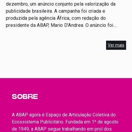
dezembro, um anúncio conjunto pela valorização da
publicidade brasileira. A campanha foi criada e
produzida pela agência África, com redação do
presidente da ABAP, Mario D’Andrea. O anúncio foi
veiculado nos jornais Valor Econômico, O Estado de S.
Paulo, O Globo, Folha de S. Paulo, Correio […]
Ver mais
SOBRE
A ABAP agora é Espaço de Articulação Coletiva do
Ecossistema Publicitário. Fundada em 1º de agosto
de 1949, a ABAP segue trabalhando em prol dos