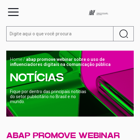
Home
/
abap promove webinar sobre o uso de
influenciadores digitais na comunicação pública
NOTÍCIAS
Fique por dentro das principais notícias
do setor publicitário no Brasil e no
mundo.
ABAP PROMOVE WEBINAR