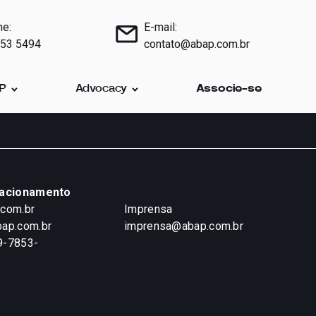
ne:
E-mail:
853 5494
contato@abap.com.br
AP
Advocacy
Associe-se
lacionamento
.com.br
Imprensa
ap.com.br
imprensa@abap.com.br
9-7853-