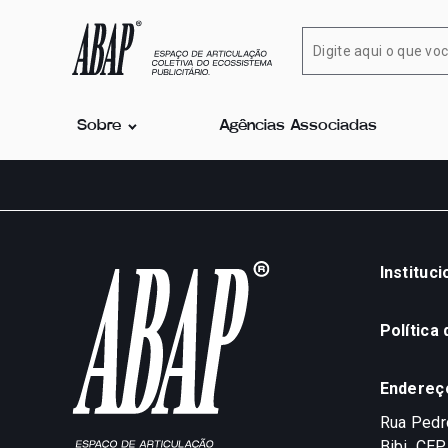
Sobre
Agências Associadas
Instituci
Política
Endereç
Rua Pedro
Bibi
CEP 