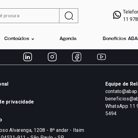
Telefo
11 97
Conteúdos
Agenda
Benefícios AB
onal
Equipe de Re
contato@abap
beneficios@ab
 de privacidade
WhatsApp 11 
5494
o
so Alvarenga, 1208 - 8º andar - Itaim
04531-911 - São Paulo - SP